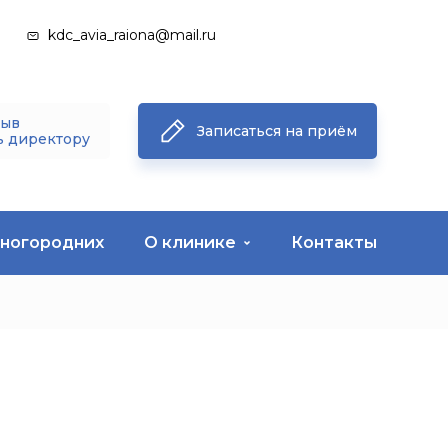
kdc_avia_raiona@mail.ru
зыв
Записаться на приём
ь директору
иногородних
О клинике
Контакты