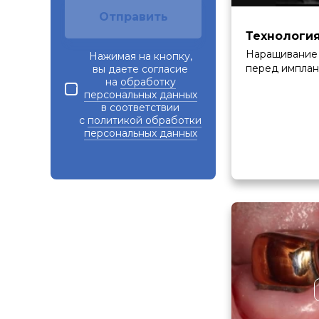
Отправить
Технологи
Наращивание 
Нажимая на кнопку,
перед импла
вы даете согласие
на
обработку
персональных данных
в соответствии
с
политикой обработки
персональных данных