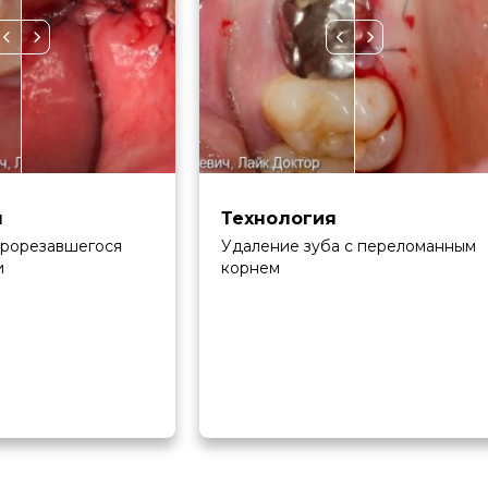
я
Технология
прорезавшегося
Удаление зуба с переломанным
и
корнем